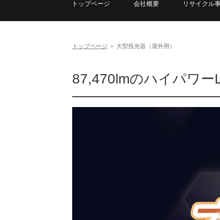
トップページ
会社概要
リサイクル
トップページ
＞
大型投光器（屋外用）
87,470lmのハイパワ