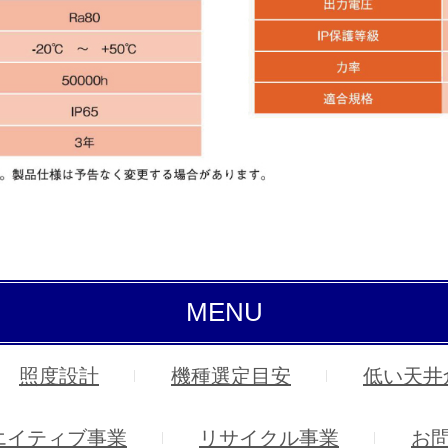
MENU
照度設計
機種選定目安
低い天井
エイティブ事業
リサイクル事業
お